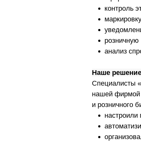
контроль э
маркировку
уведомлени
розничную 
анализ спр
Наше решени
Специалисты «
нашей фирмой 
и розничного б
настроили 
автоматизи
организова