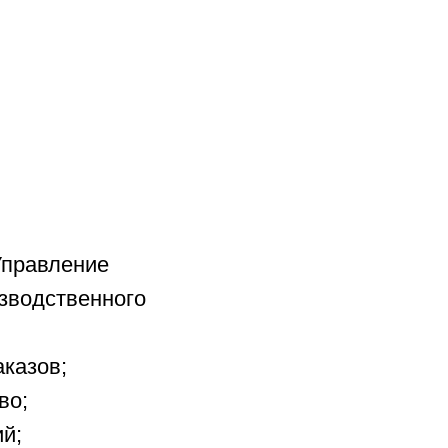
Управление
зводственного
аказов;
во;
й;