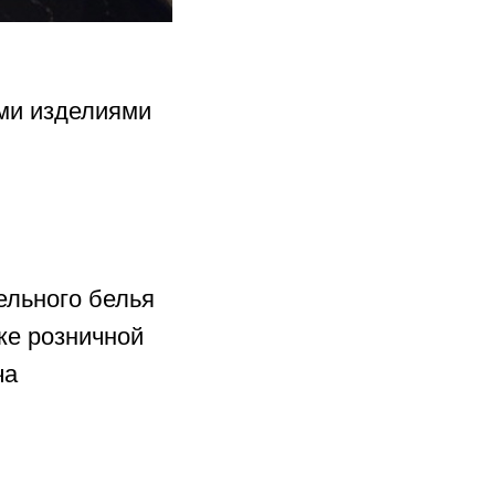
ми изделиями
ельного белья
же розничной
ча