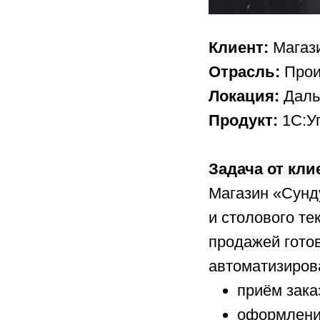
Клиент:
Магаз
Отрасль:
Прои
Локация:
Даль
Продукт:
1С:У
Задача от кли
Магазин «Сунд
и столового те
продажей гото
автоматизиров
приём зака
оформление