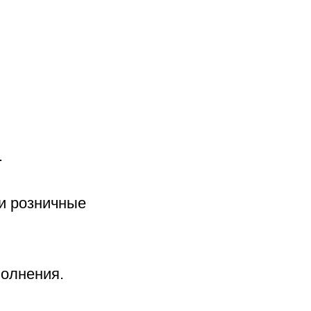
.
и розничные
полнения.