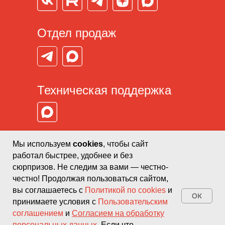
Отдел продаж
Техническая поддержка
Политика конфиденциальности
ООО ИНФОЛАЙН КОНСАЛТИНГ
Мы используем
cookies
, чтобы сайт
ИНН: 2721105250
ОГРН: 1032700317781
Пользовательское соглашение
работал быстрее, удобнее и без
Разработали в Конформа
Пн — Пт: 09:00–18:00
сюрпризов. Не следим за вами — честно-
Сб — Вс: Выходной
Согласие на обработку
персональных данных
пользователей
+7 (909) 870-9926
честно! Продолжая пользоваться сайтом,
вы соглашаетесь с
Политикой по cookies
и
OK
© 2026. ИНФОЛАЙН
принимаете условия с
Пользовательским
соглашением
и
Согласием на обработку
персональных данных
. Если что —