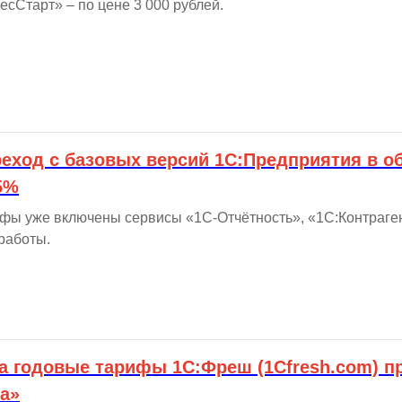
есСтарт» – по цене 3 000 рублей.
еход с базовых версий 1С:Предприятия в о
5%
фы уже включены сервисы «1С-Отчётность», «1С:Контраген
работы.
а годовые тарифы 1С:Фреш (1Cfresh.com) п
ка»