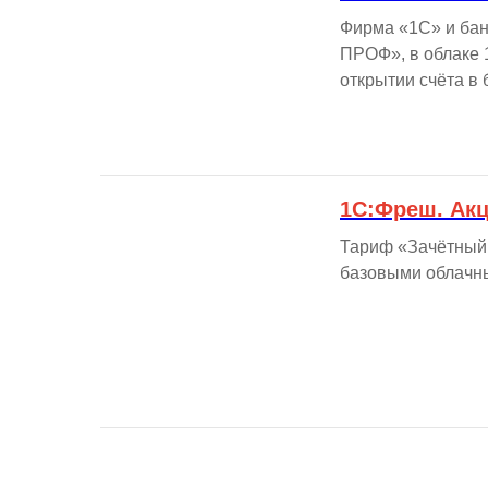
Фирма «1С» и ба
ПРОФ», в облаке 
открытии счёта в 
1С:Фреш. Ак
Тариф «Зачётный 
базовыми облачн