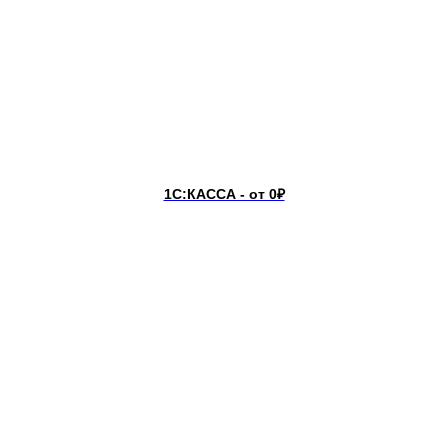
undefined
1С:КАССА - от 0₽