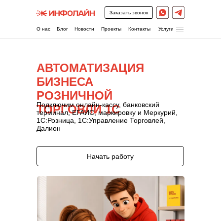
\
Заказать звонок
⠀Услуги
О нас
Блог
Новости
Проекты
Контакты
АВТОМАТИЗАЦИЯ
БИЗНЕСА
РОЗНИЧНОЙ
Подключим онлайн-кассу, банковский
ТОРГОВЛИ 1С
терминал, ЕГАИС, маркировку и Меркурий,
1С:Розница, 1С:Управление Торговлей,
Далион
Начать работу